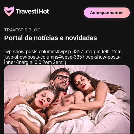
Acompanhantes
TRAVESTIS BLOG
Portal de notícias e novidades
.wp-show-posts-columns#wpsp-3357 {margin-left: -2em;
}.wp-show-posts-columns#wpsp-3357 .wp-show-posts-
inner {margin: 0 0 2em 2em; }